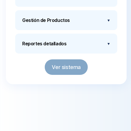
Grilla de expedición de mercaderia integrada
con Whatsapp y Google Maps.
Gestión de Productos
▼
Lleva el control total de tu inventario en tiempo
real.
Reportes detallados
▼
Obtén reportes automáticos de movimientos,
stock, ventas y muchos mas.
Ver sistema