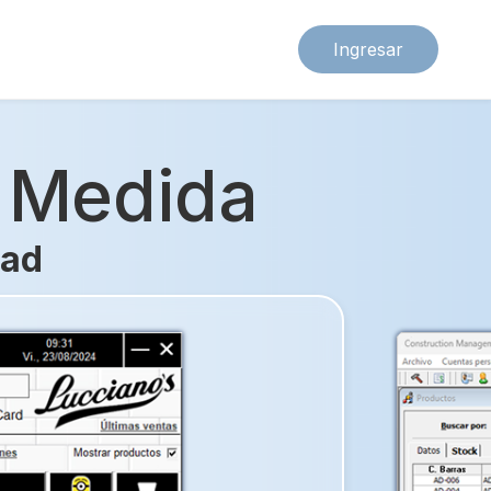
Ingresar
a Medida
dad