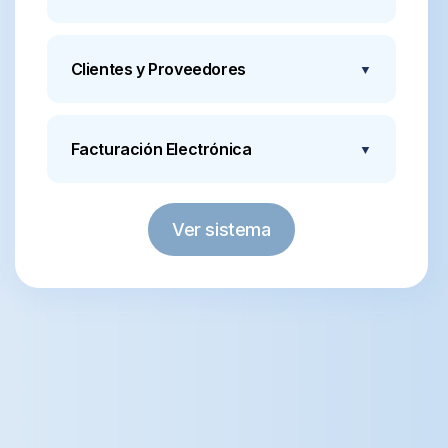
Controla el inventario en tiempo real con
informes detallados.
Clientes y Proveedores
▼
Administra cuentas corrientes, historial de
compras y pagos.
Facturación Electrónica
▼
Emite facturas electrónicas y reportes fiscales
fácilmente. Ademas adaptable a cualquier
controlador fiscal del mercado.
Ver sistema