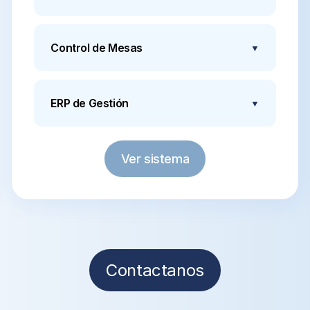
Toma y seguimiento de pedidos en tiempo real,
integración con cocina y barra.
Control de Mesas
▼
Visualiza y administra la ocupación y rotación de
mesas fácilmente.
ERP de Gestión
▼
Gestión central administrativa y contable con
integración y control de sucursales propias y
franquicias
Ver sistema
Contactanos