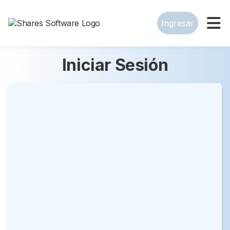
Ingresar
Iniciar Sesión
Nombre de Usuario o Email
*
Contraseña
*
Mantenerme conectado