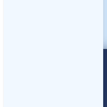
Número de WhatsApp
*
E-mail
*
Contraseña
*
Confirmar la contraseña
*
Mostrar la Política de privacidad
Por favor, confirma que estás de acuerdo con
nuestra política de privacidad